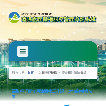
:::
:::
現在位置：
首頁
各類清理機構
廢食用油清除機構
取得「廢食用油回收工作證」之清除機構名
單