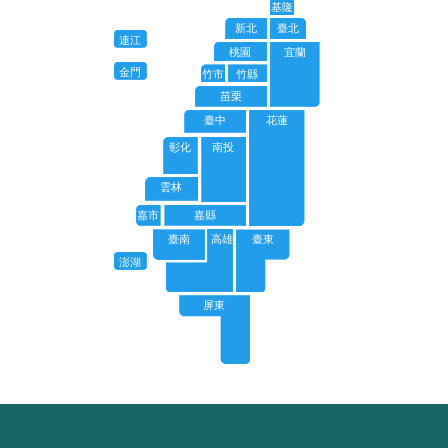
基隆
新北
臺北
連江
桃園
宜蘭
金門
竹市
竹縣
苗栗
臺中
花蓮
彰化
南投
雲林
嘉市
嘉縣
臺南
高雄
臺東
澎湖
屏東